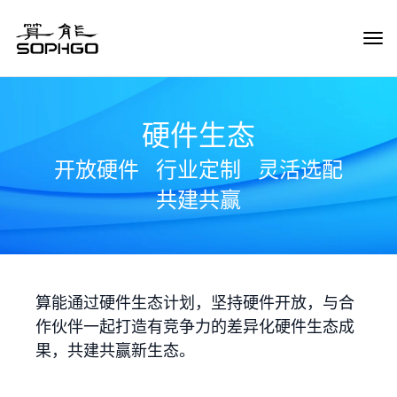
Tog
Navi
硬件生态
开放硬件
行业定制
灵活选配
共建共赢
算能通过硬件生态计划，坚持硬件开放，与合
作伙伴一起打造有竞争力的差异化硬件生态成
果，共建共赢新生态。