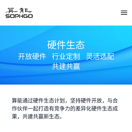
Tog
Navi
硬件生态
开放硬件
行业定制
灵活选配
共建共赢
算能通过硬件生态计划，坚持硬件开放，与合
作伙伴一起打造有竞争力的差异化硬件生态成
果，共建共赢新生态。