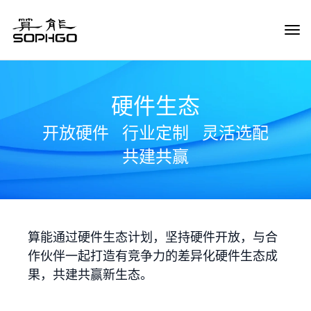
Tog
Navi
硬件生态
开放硬件
行业定制
灵活选配
共建共赢
算能通过硬件生态计划，坚持硬件开放，与合
作伙伴一起打造有竞争力的差异化硬件生态成
果，共建共赢新生态。