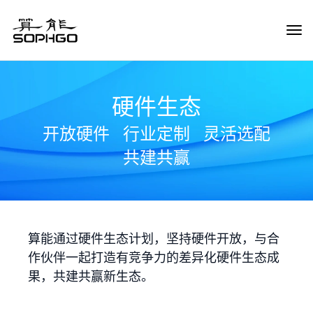
Tog
Navi
硬件生态
开放硬件
行业定制
灵活选配
共建共赢
算能通过硬件生态计划，坚持硬件开放，与合
作伙伴一起打造有竞争力的差异化硬件生态成
果，共建共赢新生态。