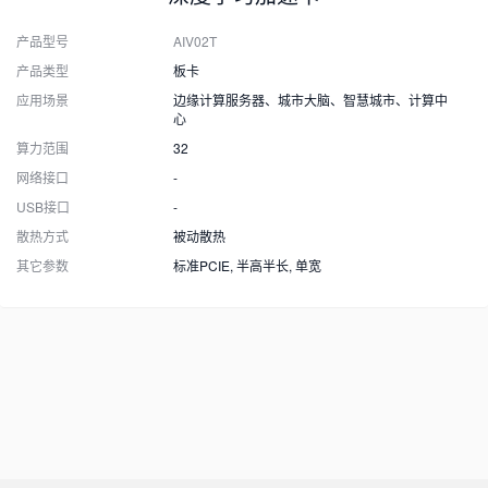
产品型号
AIV02T
产品类型
板卡
应用场景
边缘计算服务器、城市大脑、智慧城市、计算中
心
算力范围
32
网络接口
-
USB接口
-
散热方式
被动散热
其它参数
标准PCIE, 半高半长, 单宽