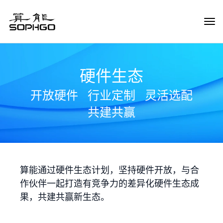
Tog
Navi
硬件生态
开放硬件
行业定制
灵活选配
共建共赢
算能通过硬件生态计划，坚持硬件开放，与合
作伙伴一起打造有竞争力的差异化硬件生态成
果，共建共赢新生态。