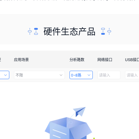
硬件生态产品
型
应用场景
分析路数
网络接口
USB接
不限
0~8路