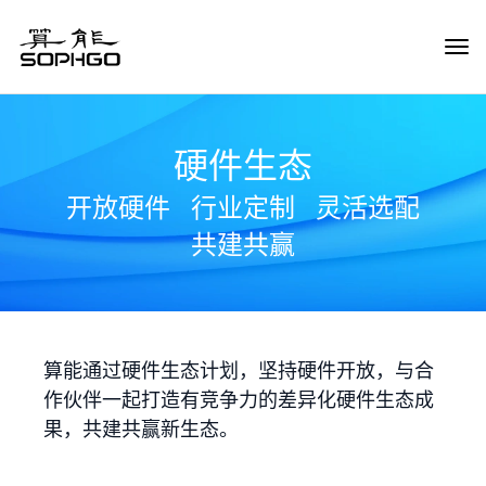
Tog
Navi
硬件生态
开放硬件
行业定制
灵活选配
共建共赢
算能通过硬件生态计划，坚持硬件开放，与合
作伙伴一起打造有竞争力的差异化硬件生态成
果，共建共赢新生态。