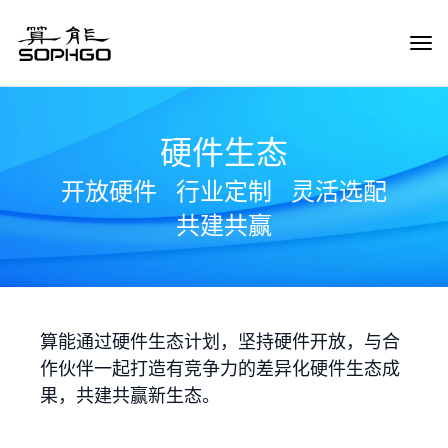
Tog
Navi
硬件生态
开放硬件
行业定制
灵活选配
共建共赢
算能通过硬件生态计划，坚持硬件开放，与合
作伙伴一起打造有竞争力的差异化硬件生态成
果，共建共赢新生态。