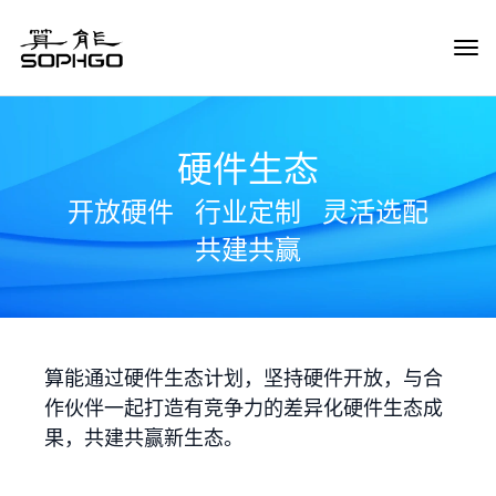
Tog
Navi
硬件生态
开放硬件
行业定制
灵活选配
共建共赢
算能通过硬件生态计划，坚持硬件开放，与合
作伙伴一起打造有竞争力的差异化硬件生态成
果，共建共赢新生态。