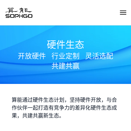
Tog
Navi
硬件生态
开放硬件
行业定制
灵活选配
共建共赢
算能通过硬件生态计划，坚持硬件开放，与合
作伙伴一起打造有竞争力的差异化硬件生态成
果，共建共赢新生态。