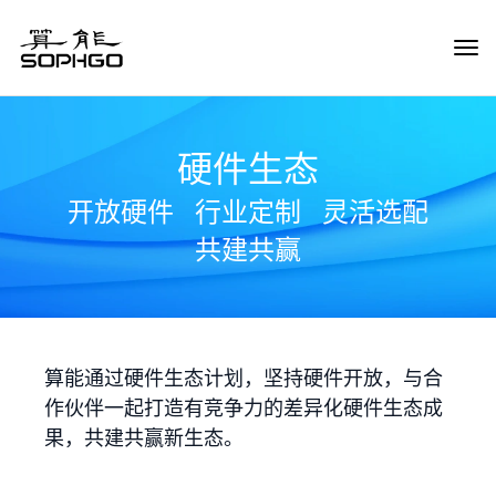
Tog
Navi
硬件生态
开放硬件
行业定制
灵活选配
共建共赢
算能通过硬件生态计划，坚持硬件开放，与合
作伙伴一起打造有竞争力的差异化硬件生态成
果，共建共赢新生态。