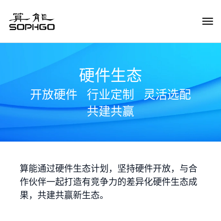
Tog
Navi
硬件生态
开放硬件
行业定制
灵活选配
共建共赢
算能通过硬件生态计划，坚持硬件开放，与合
作伙伴一起打造有竞争力的差异化硬件生态成
果，共建共赢新生态。