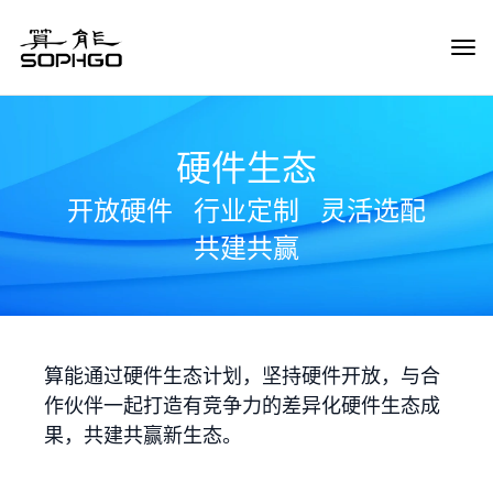
Tog
Navi
硬件生态
开放硬件
行业定制
灵活选配
共建共赢
算能通过硬件生态计划，坚持硬件开放，与合
作伙伴一起打造有竞争力的差异化硬件生态成
果，共建共赢新生态。