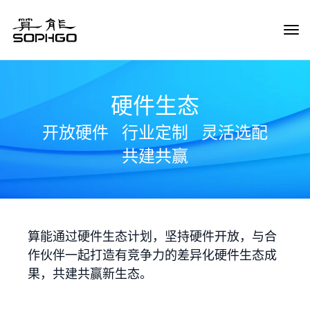
Tog
Navi
硬件生态
开放硬件
行业定制
灵活选配
共建共赢
算能通过硬件生态计划，坚持硬件开放，与合
作伙伴一起打造有竞争力的差异化硬件生态成
果，共建共赢新生态。