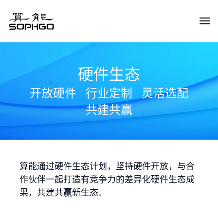
Tog
Navi
硬件生态
开放硬件
行业定制
灵活选配
共建共赢
算能通过硬件生态计划，坚持硬件开放，与合
作伙伴一起打造有竞争力的差异化硬件生态成
果，共建共赢新生态。