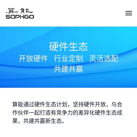
Tog
Navi
硬件生态
开放硬件
行业定制
灵活选配
共建共赢
算能通过硬件生态计划，坚持硬件开放，与合
作伙伴一起打造有竞争力的差异化硬件生态成
果，共建共赢新生态。