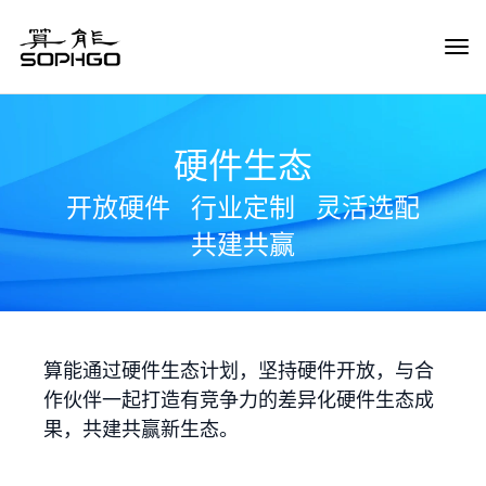
Tog
Navi
硬件生态
开放硬件
行业定制
灵活选配
共建共赢
算能通过硬件生态计划，坚持硬件开放，与合
作伙伴一起打造有竞争力的差异化硬件生态成
果，共建共赢新生态。