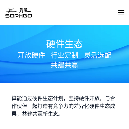
Tog
Navi
硬件生态
开放硬件
行业定制
灵活选配
共建共赢
算能通过硬件生态计划，坚持硬件开放，与合
作伙伴一起打造有竞争力的差异化硬件生态成
果，共建共赢新生态。