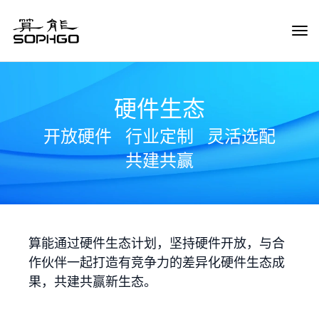
Tog
Navi
硬件生态
开放硬件
行业定制
灵活选配
共建共赢
算能通过硬件生态计划，坚持硬件开放，与合
作伙伴一起打造有竞争力的差异化硬件生态成
果，共建共赢新生态。