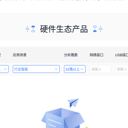
硬件生态产品
型
应用场景
分析路数
网络接口
USB接
套件
行业智能
32路以上