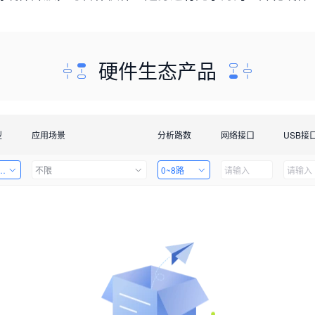
硬件生态产品
型
应用场景
分析路数
网络接口
USB接
套件
不限
0~8路