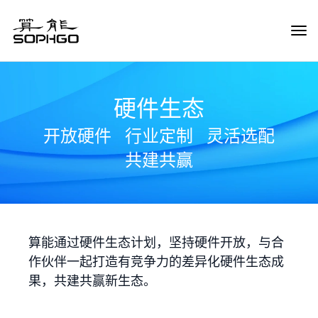
Tog
Navi
硬件生态
开放硬件
行业定制
灵活选配
共建共赢
算能通过硬件生态计划，坚持硬件开放，与合
作伙伴一起打造有竞争力的差异化硬件生态成
果，共建共赢新生态。