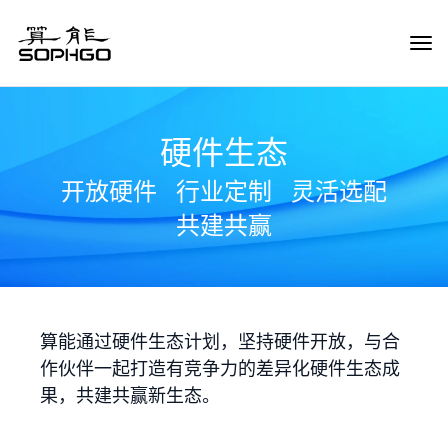
Tog
Navi
硬件生态
开放硬件
行业定制
灵活选配
共建共赢
算能通过硬件生态计划，坚持硬件开放，与合
作伙伴一起打造有竞争力的差异化硬件生态成
果，共建共赢新生态。