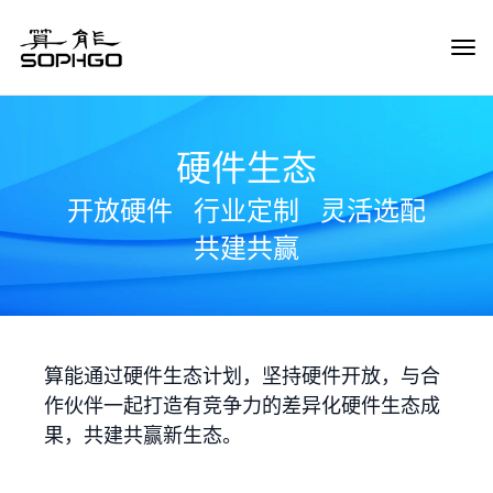
Tog
Navi
硬件生态
开放硬件
行业定制
灵活选配
共建共赢
算能通过硬件生态计划，坚持硬件开放，与合
作伙伴一起打造有竞争力的差异化硬件生态成
果，共建共赢新生态。