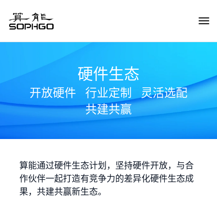
Tog
Navi
硬件生态
开放硬件
行业定制
灵活选配
共建共赢
算能通过硬件生态计划，坚持硬件开放，与合
作伙伴一起打造有竞争力的差异化硬件生态成
果，共建共赢新生态。