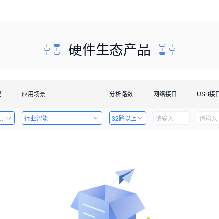
硬件生态产品
型
应用场景
分析路数
网络接口
USB接
套件
行业智能
32路以上