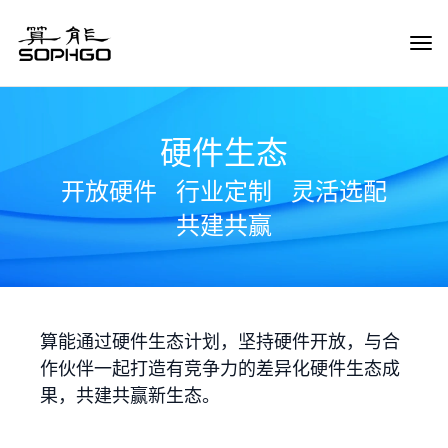
Tog
Navi
硬件生态
开放硬件
行业定制
灵活选配
共建共赢
算能通过硬件生态计划，坚持硬件开放，与合
作伙伴一起打造有竞争力的差异化硬件生态成
果，共建共赢新生态。