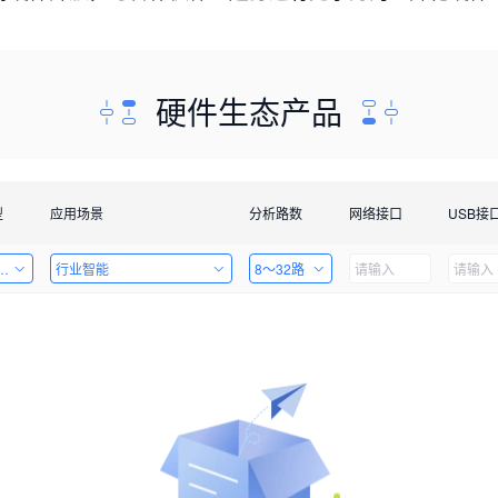
硬件生态产品
型
应用场景
分析路数
网络接口
USB接
套件
行业智能
8～32路