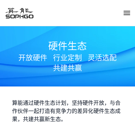
Tog
Navi
硬件生态
开放硬件
行业定制
灵活选配
共建共赢
算能通过硬件生态计划，坚持硬件开放，与合
作伙伴一起打造有竞争力的差异化硬件生态成
果，共建共赢新生态。