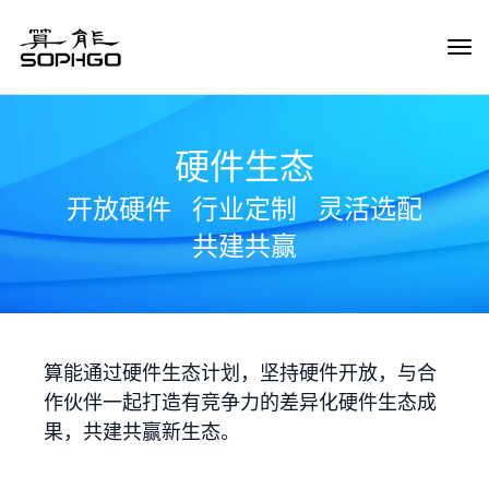
Tog
Navi
硬件生态
开放硬件
行业定制
灵活选配
共建共赢
算能通过硬件生态计划，坚持硬件开放，与合
作伙伴一起打造有竞争力的差异化硬件生态成
果，共建共赢新生态。