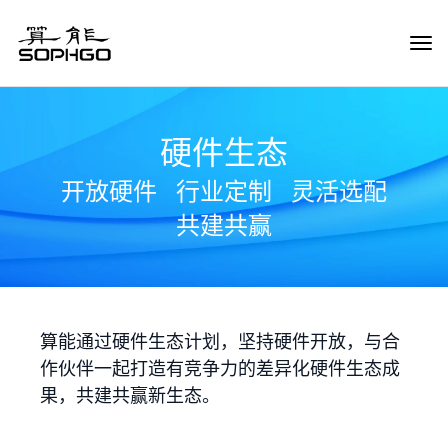
Tog
Navi
硬件生态
开放硬件
行业定制
灵活选配
共建共赢
算能通过硬件生态计划，坚持硬件开放，与合
作伙伴一起打造有竞争力的差异化硬件生态成
果，共建共赢新生态。