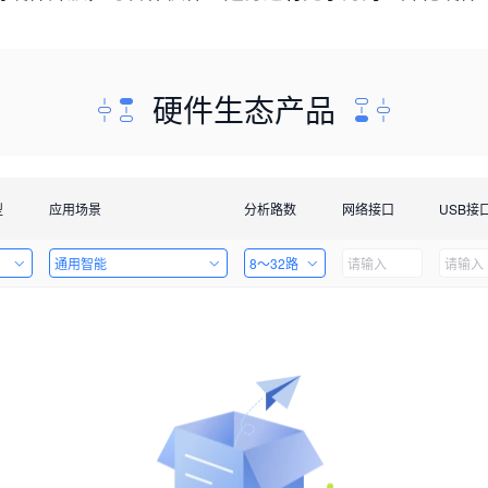
硬件生态产品
型
应用场景
分析路数
网络接口
USB接
通用智能
8～32路