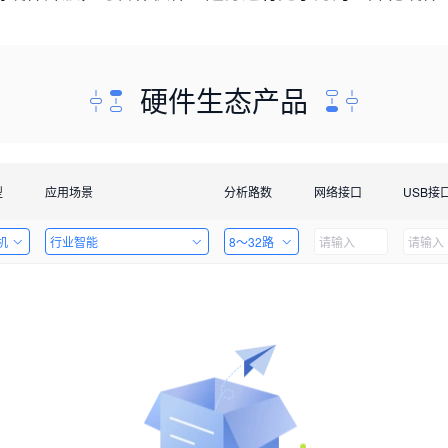
硬件生态产品
型
应用场景
分析路数
网络接口
USB接
机
行业智能
8～32路