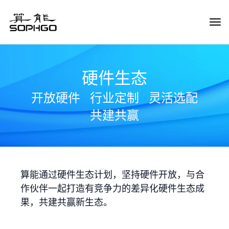
Tog
Navi
硬件生态
开放硬件
行业定制
灵活选配
共建共赢
算能通过硬件生态计划，坚持硬件开放，与合
作伙伴一起打造有竞争力的差异化硬件生态成
果，共建共赢新生态。