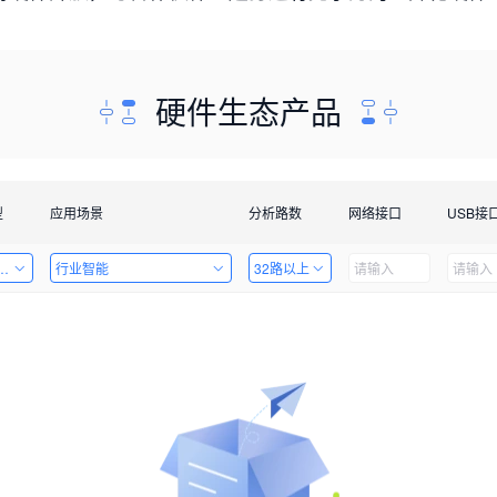
硬件生态产品
型
应用场景
分析路数
网络接口
USB接
套件
行业智能
32路以上