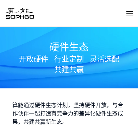
Tog
Navi
硬件生态
开放硬件
行业定制
灵活选配
共建共赢
算能通过硬件生态计划，坚持硬件开放，与合
作伙伴一起打造有竞争力的差异化硬件生态成
果，共建共赢新生态。