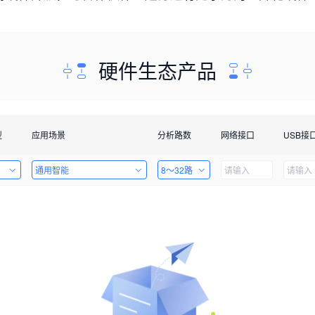
硬件生态产品
型
应用场景
分析路数
网络接口
USB接
通用智能
8～32路