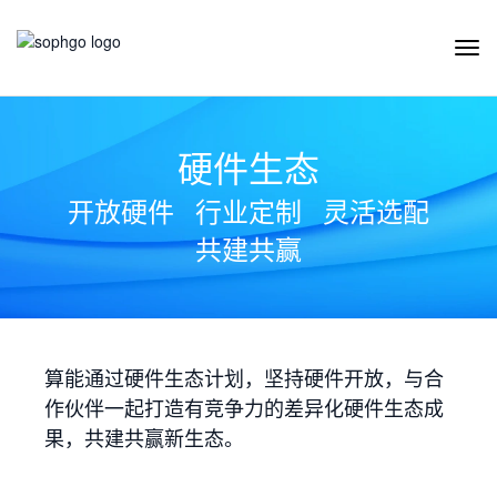
Tog
Navi
硬件生态
开放硬件
行业定制
灵活选配
共建共赢
算能通过硬件生态计划，坚持硬件开放，与合
作伙伴一起打造有竞争力的差异化硬件生态成
果，共建共赢新生态。