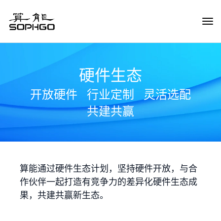
Tog
Navi
硬件生态
开放硬件
行业定制
灵活选配
共建共赢
算能通过硬件生态计划，坚持硬件开放，与合
作伙伴一起打造有竞争力的差异化硬件生态成
果，共建共赢新生态。