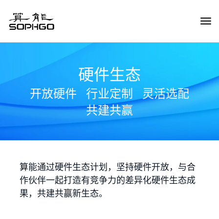
Tog
Navi
硬件生态
开放硬件
行业定制
灵活选配
共建共赢
算能通过硬件生态计划，坚持硬件开放，与合
作伙伴一起打造有竞争力的差异化硬件生态成
果，共建共赢新生态。