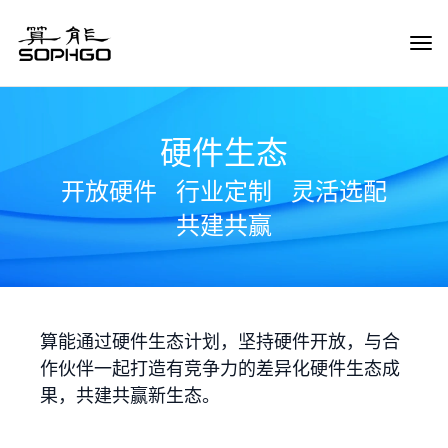
Tog
Navi
硬件生态
开放硬件
行业定制
灵活选配
共建共赢
算能通过硬件生态计划，坚持硬件开放，与合
作伙伴一起打造有竞争力的差异化硬件生态成
果，共建共赢新生态。