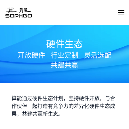
Tog
Navi
硬件生态
开放硬件
行业定制
灵活选配
共建共赢
算能通过硬件生态计划，坚持硬件开放，与合
作伙伴一起打造有竞争力的差异化硬件生态成
果，共建共赢新生态。