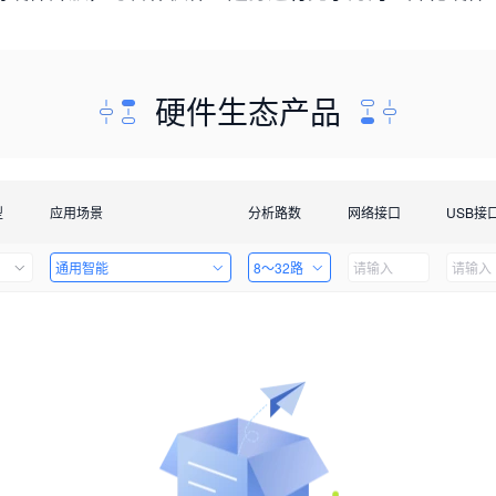
硬件生态产品
型
应用场景
分析路数
网络接口
USB接
通用智能
8～32路