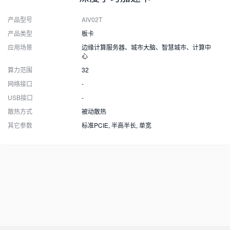
产品型号
AIV02T
产品类型
板卡
应用场景
边缘计算服务器、城市大脑、智慧城市、计算中
心
算力范围
32
网络接口
-
USB接口
-
散热方式
被动散热
其它参数
标准PCIE, 半高半长, 单宽