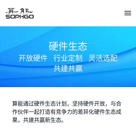
Tog
Navi
硬件生态
开放硬件
行业定制
灵活选配
共建共赢
算能通过硬件生态计划，坚持硬件开放，与合
作伙伴一起打造有竞争力的差异化硬件生态成
果，共建共赢新生态。