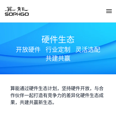
Tog
Navi
硬件生态
开放硬件
行业定制
灵活选配
共建共赢
算能通过硬件生态计划，坚持硬件开放，与合
作伙伴一起打造有竞争力的差异化硬件生态成
果，共建共赢新生态。