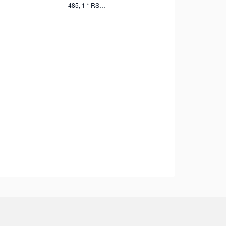
485, 1 * RS-
232, 1 *
Relay