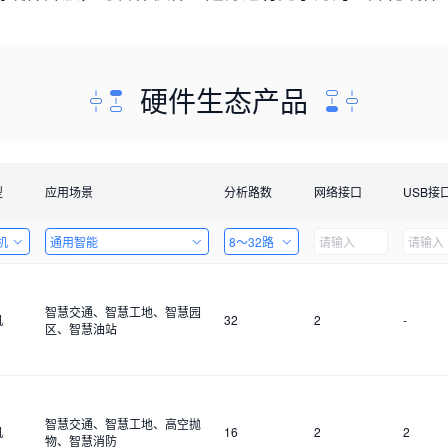
硬件生态产品
型
应用场景
分析路数
网络接口
USB接
机
通用智能
8～32路
智慧交通、智慧工地、智慧园
机
32
2
-
区、智慧油站
智慧交通、智慧工地、高空抛
机
16
2
2
物、智慧消防