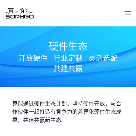
Tog
Navi
硬件生态
开放硬件
行业定制
灵活选配
共建共赢
算能通过硬件生态计划，坚持硬件开放，与合
作伙伴一起打造有竞争力的差异化硬件生态成
果，共建共赢新生态。