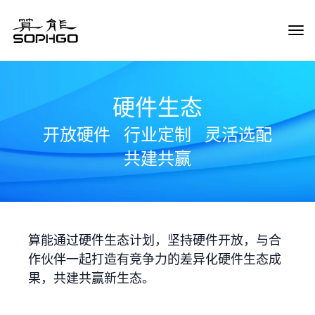
Tog
Navi
硬件生态
开放硬件
行业定制
灵活选配
共建共赢
算能通过硬件生态计划，坚持硬件开放，与合
作伙伴一起打造有竞争力的差异化硬件生态成
果，共建共赢新生态。