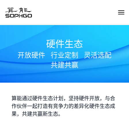
Tog
Navi
硬件生态
开放硬件
行业定制
灵活选配
共建共赢
算能通过硬件生态计划，坚持硬件开放，与合
作伙伴一起打造有竞争力的差异化硬件生态成
果，共建共赢新生态。