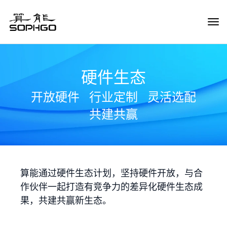
Tog
Navi
硬件生态
开放硬件
行业定制
灵活选配
共建共赢
算能通过硬件生态计划，坚持硬件开放，与合
作伙伴一起打造有竞争力的差异化硬件生态成
果，共建共赢新生态。